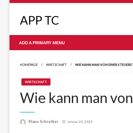
Skip
to
APP TC
content
ADD A PRIMARY MENU
HOMEPAGE
WIRTSCHAFT
WIE KANN MAN VON EINER STEUER
WIRTSCHAFT
Wie kann man von 
Posted
Klaus Schreiber
Januar 20, 2025
on