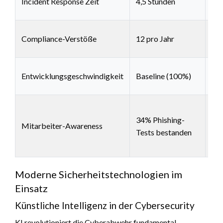
Incident Response Zeit
4,5 Stunden
Mi
Compliance-Verstöße
12 pro Jahr
0 p
11
Entwicklungsgeschwindigkeit
Baseline (100%)
Bas
94
34% Phishing-
Phi
Mitarbeiter-Awareness
Tests bestanden
Tes
be
Moderne Sicherheitstechnologien im
Einsatz
Künstliche Intelligenz in der Cybersecurity
KI revolutioniert die Cyberabwehr fundamental.