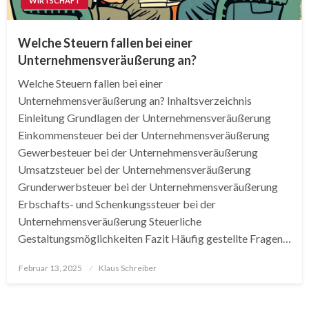
WIRTSCHAFT
Welche Steuern fallen bei einer
Unternehmensveräußerung an?
Welche Steuern fallen bei einer
Unternehmensveräußerung an? Inhaltsverzeichnis
Einleitung Grundlagen der Unternehmensveräußerung
Einkommensteuer bei der Unternehmensveräußerung
Gewerbesteuer bei der Unternehmensveräußerung
Umsatzsteuer bei der Unternehmensveräußerung
Grunderwerbsteuer bei der Unternehmensveräußerung
Erbschafts- und Schenkungssteuer bei der
Unternehmensveräußerung Steuerliche
Gestaltungsmöglichkeiten Fazit Häufig gestellte Fragen…
Posted
Februar 13, 2025
Klaus Schreiber
on