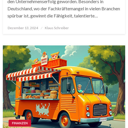
den Unternehmenserfolg geworden. Besonders in
Deutschland, wo der Fachkräftemangel in vielen Branchen
spürbar ist, gewinnt die Fähigkeit, talentierte…
Posted
Dezember 13, 2024
Klaus Schreiber
on
FINANZEN