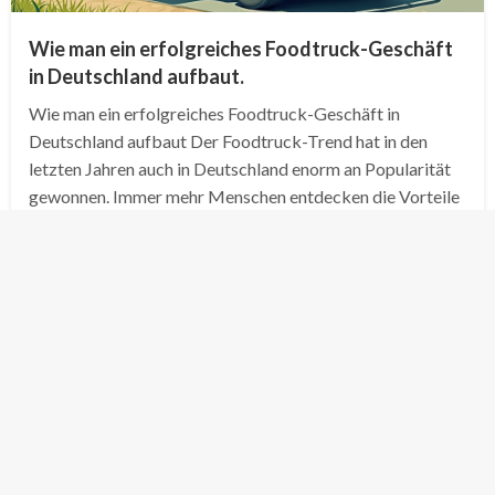
Wie man ein erfolgreiches Foodtruck-Geschäft
in Deutschland aufbaut.
Wie man ein erfolgreiches Foodtruck-Geschäft in
Deutschland aufbaut Der Foodtruck-Trend hat in den
letzten Jahren auch in Deutschland enorm an Popularität
gewonnen. Immer mehr Menschen entdecken die Vorteile
dieser mobilen Gastronomiebetriebe für sich – sei es als
Kunden oder als…
Posted
Dezember 13, 2024
Klaus Schreiber
on